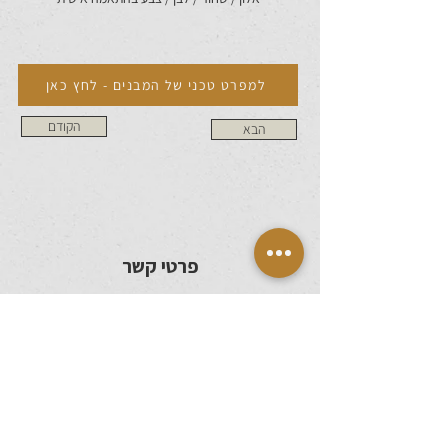
למפרט טכני של המבנים - לחץ כאן
הקודם
הבא
פרטי קשר
050-6484446
ido@caesarevents.com
צפו ועקבו באינסטגרם